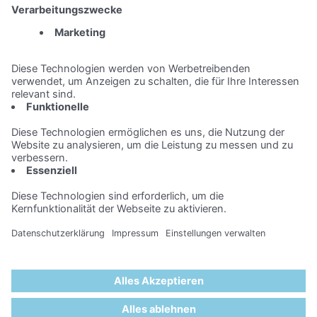
Möglichkeit zum Auslandaufenthalt an einem unserer
weltweiten Standorte
Fotoshooting Arbeitgeberkampagne Azubis
Coburg
Impressum
Datenschutz
Mediadaten
Kontakt
Copyright © 2026 vmm wirtschaftsverlag gmbh
& co. kg