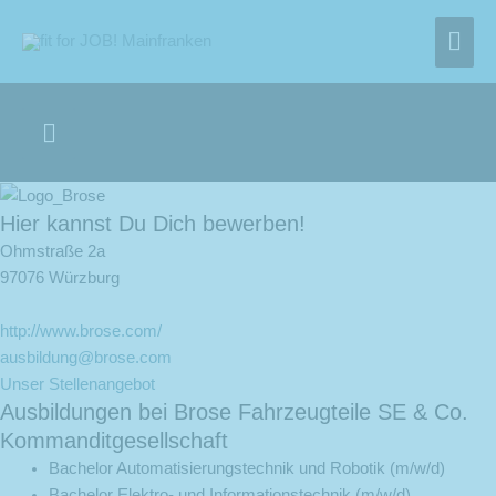
Zum
Hau
Inhalt
springen
Below
Header
Hier kannst Du Dich bewerben!
Ohmstraße 2a
97076 Würzburg
http://www.brose.com/
ausbildung@brose.com
Unser Stellenangebot
Ausbildungen bei Brose Fahrzeugteile SE & Co.
Kommanditgesellschaft
Bachelor Automatisierungstechnik und Robotik (m/w/d)
Bachelor Elektro- und Informationstechnik (m/w/d)