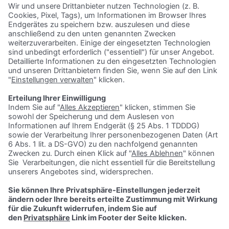
Unsere Azubi Benefits:
Attraktive Vergütung inkl. Weihnachts- und Urlaubsgeld
30 Urlaubstage
Fahrtkostenzuschuss
Flexible Arbeitszeiten
Tolle Stimmung und ein super Team
Abwechslungsreiche Betriebssportangebote (u.a.
kostenvergünstigte Fitnessstudionutzung, Azubi Sport,
Sportevents)
Vergünstigte Betriebsgastronomie
Moderne Arbeitsplatzausstattung – egal ob in der
Lehrwerkstatt oder am Schreibtisch
Personalisierte Laptops zur Nutzung innovativer
Lernmethoden
Mathe- und Englischunterricht zur Unterstützung neben der
Berufsschule
Einführungstage und regelmäßige Ausbildungsfahrten
Maßgeschneiderte Seminar- und Weiterbildungsangebote