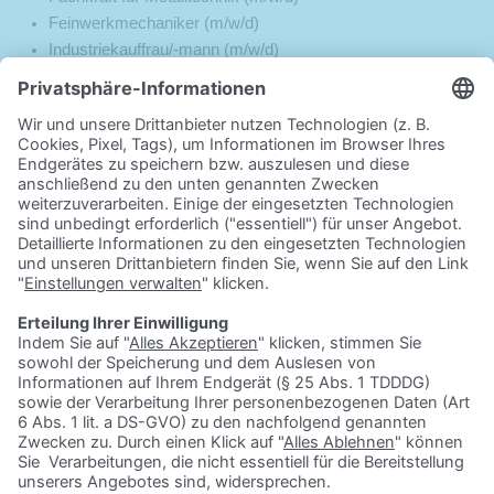
Feinwerkmechaniker (m/w/d)
Industriekauffrau/-mann (m/w/d)
Industriemechaniker (m/w/d)
Konstruktionsmechaniker (m/w/d)
Technischer Produktdesigner (m/w/d)
Verfahrensmechaniker für Beschichtungstechnik (m/w/d)
Zerspanungsmechaniker (m/w/d)
KINKELE GmbH & Co. KG
Starte deine Ausbildung im Bereich Maschinenbau bei KINKELE in
Ochsenfurt! Als Technikbegeisterter möchtest du dich im Bereich
Maschinenbau weiterbilden und suchst nach einer passenden
Ausbildung in Ochsenfurt? Dann bist du bei uns genau richtig!
Hier findest du eine
Übersicht von unseren Ausbildungen
. Als
weltweiter Auftragsfertiger für Anlagen-, Apparate- und