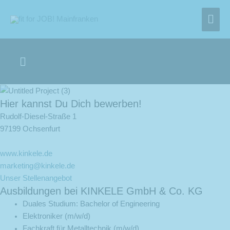
Zum
Hau
Inhalt
springen
Below
Header
Hier kannst Du Dich bewerben!
Rudolf-Diesel-Straße 1
97199 Ochsenfurt
www.kinkele.de
marketing@kinkele.de
Unser Stellenangebot
Ausbildungen bei KINKELE GmbH & Co. KG
Duales Studium: Bachelor of Engineering
Elektroniker (m/w/d)
Fachkraft für Metalltechnik (m/w/d)