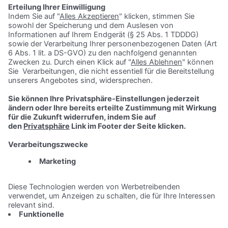
Kneipp GmbH
Die wirksamen naturheilkundlichen Studien des Gesundheitspioniers
Sebastian Kneipp legten 1891 den Grundstein für die Entstehung und
Entwicklung der heutigen Kneipp GmbH und der Marke Kneipp®.
Inzwischen exportiert Kneipp als international operierendes
Unternehmen mit Sitz in Würzburg gefragte Körperpflege- und
Badeprodukte sowie Arznei- und Nahrungsergänzungsmittel in viele
Länder der Welt.
Jobangebote