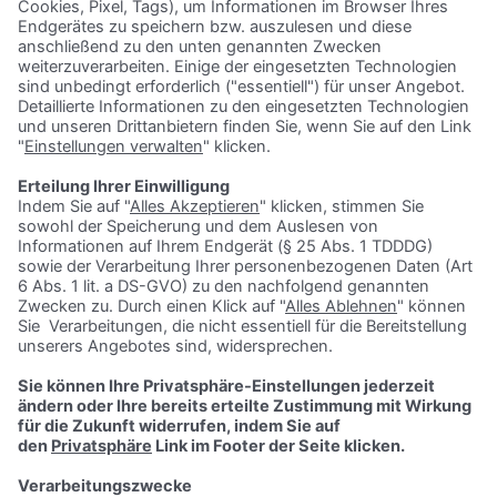
kremo@kreutzundmock.de
WER SIND WIR ÜBERHAUPT?
Kreutz & Mock ist ein zukunftsorientiertes, mittelständisches
Unternehmen mit Fokus auf gesundem Wachstum. Zusammen mit
unseren rund 40 Mitarbeitern biegen wir auf mehr als 70
Biegemaschinen Drähte und Rohre für die unterschiedlichsten
Anwendungen. Namhafte Kunden aus der Automobilindustrie, der
Bauindustrie, der Agrar- und Forstwirtschaft, dem Rollladenbau oder
dem Logistiksektor zählen auf uns.