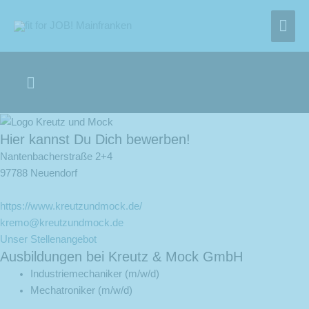
Zum
Hau
Inhalt
springen
Below
Header
Hier kannst Du Dich bewerben!
Nantenbacherstraße 2+4
97788 Neuendorf
https://www.kreutzundmock.de/
kremo@kreutzundmock.de
Unser Stellenangebot
Ausbildungen bei Kreutz & Mock GmbH
Industriemechaniker (m/w/d)
Mechatroniker (m/w/d)