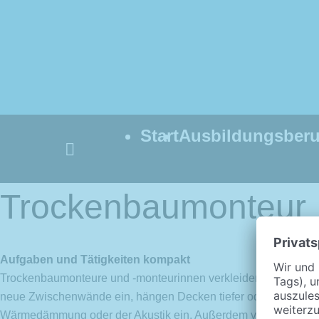
Zum
Inhalt
springen
Start
Ausbildungsberu
Below
Header
Trockenbaumonteur
Aufgaben und Tätigkeiten kompakt
Trockenbaumonteure und -monteurinnen verkleiden Wände und De
neue Zwischenwände ein, hängen Decken tiefer oder verkleide
Wärmedämmung oder der Akustik ein. Außerdem verlegen sie Tr