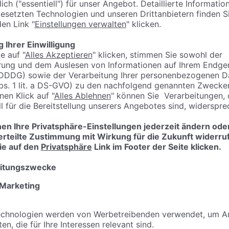
sweise:
und wie sie gehandhabt werden
rden
hungen, Bewehrungen, Dämmungen, Wandputz und
Estrich
beach
u fertigt
allen
 ist
angebracht werden
tnisse über Themen wie Rechte und Pflichten während der Aus