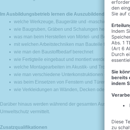
Im Ausbildungsbetrieb lernen die Auszubildenden beispiel
welche Werkzeuge, Baugeräte und -maschinen es gibt 
wie Baugruben, Gräben und Schalungen hergestellt we
was man beim Herstellen von Mörtel- und Betonmisc
mit welchen Arbeitstechniken man Bauteile für den Ausba
wie man den Baustoffbedarf berechnet
wie Fertigteile eingebaut und montiert werden
welche Montagearbeiten im Akustik- und Trockenbau anf
wie man verschiedene Unterkonstruktionen einbaut
was beim Einsetzen von Fenstern und Türen zu beachten
wie Verkleidungen an Wänden, Decken oder Fassaden 
Darüber hinaus werden während der gesamten Ausbildung Kenn
Umweltschutz vermittelt.
Zusatzqualifikationen