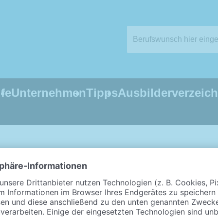
fe
Unternehmen
Tipps
Ausbilderverzeich
cken mit Holz, Kunststoff oder anderen Werkstoffen und stelle
n Mauern mithilfe spezieller Leichtbausysteme. Dabei bauen s
ockenestriche, bauen Fenster, Türen oder Verglasungselement