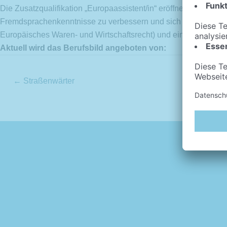
Die Zusatzqualifikation „Europaassistent/in“ eröffnet für Ausz
Fremdsprachenkenntnisse zu verbessern und sich fachlich – über
Europäisches Waren- und Wirtschaftsrecht) und ein mehrwöchige
Aktuell wird das Berufsbild angeboten von:
Posts
← Straßenwärter
navigation