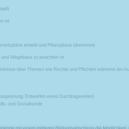
tellt
n ist
rnetzpläne erstellt und Pflanzpläne übernimmt
 und Wegebaus zu beachten ist
tnisse über Themen wie Rechte und Pflichten während der Aus
r Bauplanung, Entwerfen eines Dachtragwerkes)
fts- und Sozialkunde
ubildende mit einem mittleren Bildungsabschluss die Möglichkeit