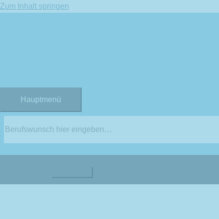
Zum Inhalt springen
Hauptmenü
Below Header
Start
Ausbildungsberufe
Unternehm